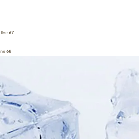
 line
67
ine
68